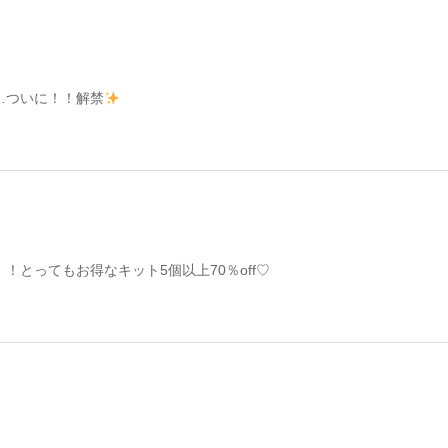
…ついに！！解禁
！とってもお得なキット5個以上70％off♡