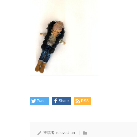
Tweet
Share
RSS
投稿者:
relevechan