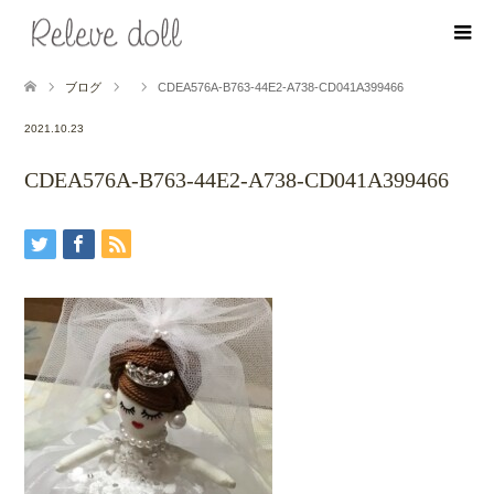
ブログ
CDEA576A-B763-44E2-A738-CD041A399466
2021.10.23
CDEA576A-B763-44E2-A738-CD041A399466