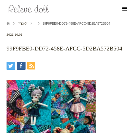
ブログ
99F9FBE0-DD72-458E-AFCC-5D2BA572B504
2021.10.01
99F9FBE0-DD72-458E-AFCC-5D2BA572B504