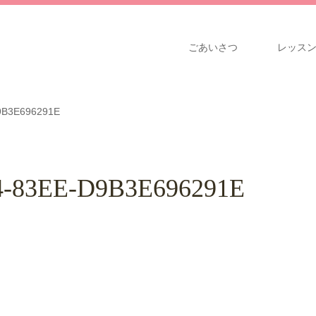
ごあいさつ
レッス
9B3E696291E
-83EE-D9B3E696291E