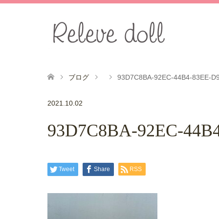
ブログ
93D7C8BA-92EC-44B4-83EE-D
2021.10.02
93D7C8BA-92EC-44B4
Tweet
Share
RSS