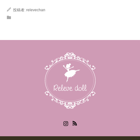
投稿者:
relevechan
Instagram
RSS